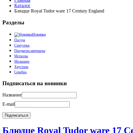
Главная
Каталог
Блюдце Royal Tudor ware 17 Century England
Разделы
Новинки
Посуда
Статуэтки
Предметы интерьера
Металлы
Мельхиор
Хрусталь
Серебро
Подписаться на новинки
Название
E-mail
Блюдце Royal Tudor ware 17 C